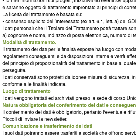
• fornire informazioni sui progetti, iniziative ed eventi svil
e saranno oggetto di trattamento improntato ai principi di corrette
La liceità del trattamento è basata su:
• consenso esplicito dell’interessato (ex art. 6.1, lett. a) del G
I dati personali che il Titolare del Trattamento potrà trattare so
a) cognome e nome, indirizzo di posta elettronica, numero di t
Modalità di trattamento.
Il trattamento dei dati per le finalità esposte ha luogo con mod
regolamenti conseguenti e da disposizioni interne e verrà effett
del principio di proporzionalità del trattamento in base al quale 
perseguite.
I dati conservati sono protetti da idonee misure di sicurezza, i
conforme alle finalità indicate.
Luogo di trattamento
I dati vengono trattati ed archiviati presso la sede di corso 
Natura obbligatoria del conferimento dei dati e conseguenz
Il conferimento dei dati è obbligatorio, pertanto l'eventuale r
Piccoli di inviare la newsletter.
Comunicazione e trasferimento dei dati
I suoi dati potranno essere trasferiti a società che offrono servi