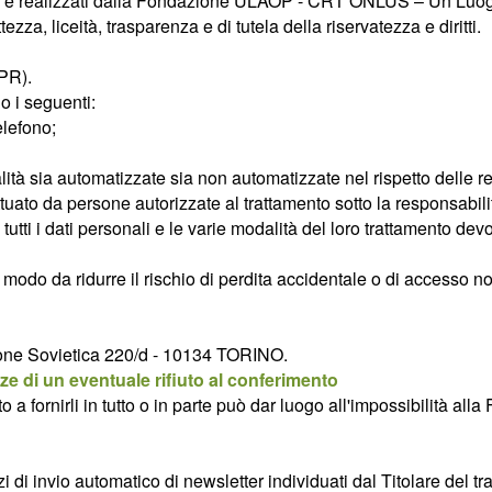
uppati e realizzati dalla Fondazione ULAOP - CRT ONLUS – Un Luo
zza, liceità, trasparenza e di tutela della riservatezza e diritti.
DPR).
no i seguenti:
elefono;
alità sia automatizzate sia non automatizzate nel rispetto delle r
uato da persone autorizzate al trattamento sotto la responsabilità
tutti i dati personali e le varie modalità del loro trattamento dev
n modo da ridurre il rischio di perdita accidentale o di accesso 
Unione Sovietica 220/d - 10134 TORINO.
e di un eventuale rifiuto al conferimento
ifiuto a fornirli in tutto o in parte può dar luogo all'impossibi
zi di invio automatico di newsletter individuati dal Titolare del t