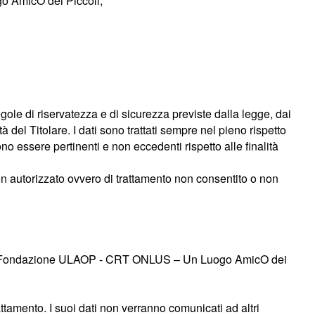
go AmicO dei Piccoli;
egole di riservatezza e di sicurezza previste dalla legge, dai
 del Titolare. I dati sono trattati sempre nel pieno rispetto
ono essere pertinenti e non eccedenti rispetto alle finalità
non autorizzato ovvero di trattamento non consentito o non
lità alla Fondazione ULAOP - CRT ONLUS – Un Luogo AmicO dei
rattamento. I suoi dati non verranno comunicati ad altri