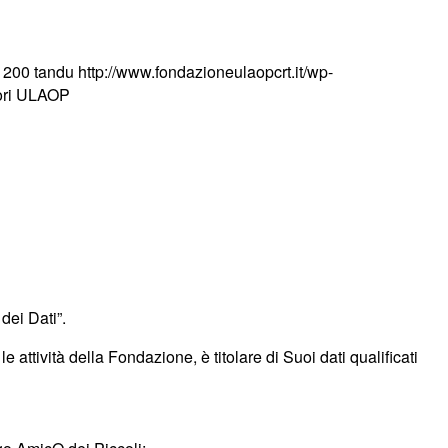
1200
tandu
http://www.fondazioneulaopcrt.it/wp-
ori ULAOP
dei Dati”.
e attività della Fondazione, è titolare di Suoi dati qualificati