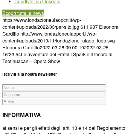
Condividi su Linkedin
Scopri tutte le news
https://www.fondazioneulaopcrt.it/wp-
content/uploads/2022/03/per-sito.jpg
611
987
Eleonora
Cardillo
http://www.fondazioneulaopcrt.it/wp-
content/uploads/2019/11/fondazione_ulaop_logo.svg
Eleonora Cardillo
2022-03-28 09:00:10
2022-03-25
16:33:54
Le avventure dei Fratelli Spark e il tesoro di
Teotihuacan – Opera Show
Iscriviti alla nostra newsletter
INFORMATIVA
ai sensi e per gli effetti degli artt. 13 e 14 del Regolamento