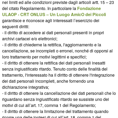
nei limiti ed alle condizioni previste dagli articoli artt. 15 – 23
del citato Regolamento. In particolare la
Fondazione
ULAOP - CRT ONLUS – Un Luogo AmicO dei Piccoli
garantisce e riconosce agli interessati l’esercizio dei
seguenti diritti:
- il diritto di accedere ai dati personali presenti in propri
archivi cartacei e/o elettronici;
- il diritto di chiederne la rettifica, l'aggiornamento e la
cancellazione, se incompleti o erronei, nonché di opporsi al
loro trattamento per motivi legittimi e specifici;
- il diritto di ottenere la rettifica dei dati personali inesatti
senza ingiustificato ritardo. Tenuto conto delle finalità del
trattamento, l'interessato ha il diritto di ottenere l'integrazione
dei dati personali incompleti, anche fornendo una
dichiarazione integrativa;
- il diritto di ottenere la cancellazione dei dati personali che lo
riguardano senza ingiustificato ritardo se sussiste uno dei
motivi di cui all’art. 17, comma 1 del Regolamento;
- Il diritto di ottenere la limitazione del trattamento quando
ricorre una delle ipotesi di cui all’art. 18, comma 1 del