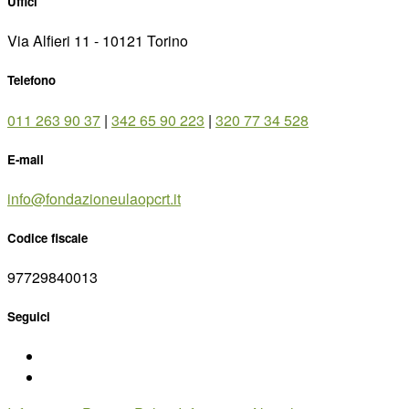
Uffici
Via Alfieri 11 - 10121 Torino
Telefono
011 263 90 37
|
342 65 90 223
|
320 77 34 528
E-mail
info@fondazioneulaopcrt.it
Codice fiscale
97729840013
Seguici