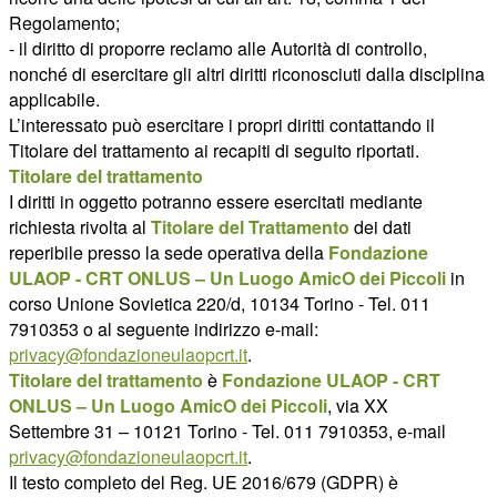
Regolamento;
- il diritto di proporre reclamo alle Autorità di controllo,
nonché di esercitare gli altri diritti riconosciuti dalla disciplina
applicabile.
L’interessato può esercitare i propri diritti contattando il
Titolare del trattamento ai recapiti di seguito riportati.
Titolare del trattamento
I diritti in oggetto potranno essere esercitati mediante
richiesta rivolta al
Titolare del Trattamento
dei dati
reperibile presso la sede operativa della
Fondazione
ULAOP - CRT ONLUS – Un Luogo AmicO dei Piccoli
in
corso Unione Sovietica 220/d, 10134 Torino - Tel. 011
7910353 o al seguente indirizzo e-mail:
privacy@fondazioneulaopcrt.it
.
Titolare del trattamento
è
Fondazione ULAOP - CRT
ONLUS – Un Luogo AmicO dei Piccoli
, via XX
Settembre 31 – 10121 Torino - Tel. 011 7910353, e-mail
privacy@fondazioneulaopcrt.it
.
Il testo completo del Reg. UE 2016/679 (GDPR) è