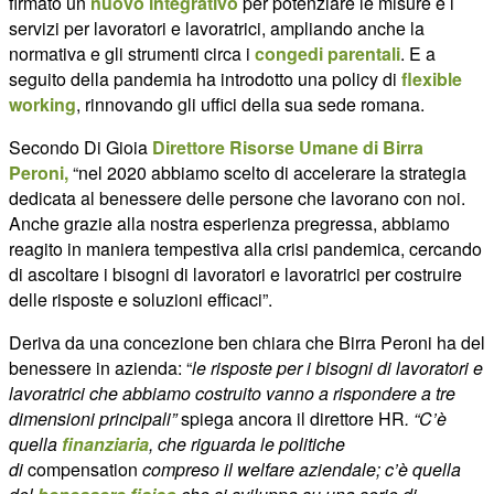
firmato un
nuovo integrativo
per potenziare le misure e i
servizi per lavoratori e lavoratrici, ampliando anche la
normativa e gli strumenti circa i
congedi parentali
. E a
seguito della pandemia ha introdotto una policy di
flexible
working
, rinnovando gli uffici della sua sede romana.
Secondo Di Gioia
Direttore Risorse Umane di Birra
Peroni,
“nel 2020 abbiamo scelto di accelerare la strategia
dedicata al benessere delle persone che lavorano con noi.
Anche grazie alla nostra esperienza pregressa, abbiamo
reagito in maniera tempestiva alla crisi pandemica, cercando
di ascoltare i bisogni di lavoratori e lavoratrici per costruire
delle risposte e soluzioni efficaci”.
Deriva da una concezione ben chiara che Birra Peroni ha del
benessere in azienda: “
le risposte per i bisogni di lavoratori e
lavoratrici che abbiamo costruito vanno a rispondere a tre
dimensioni principali”
spiega ancora il direttore HR
. “C’è
quella
finanziaria
, che riguarda le politiche
di
compensation
compreso il welfare aziendale; c’è quella