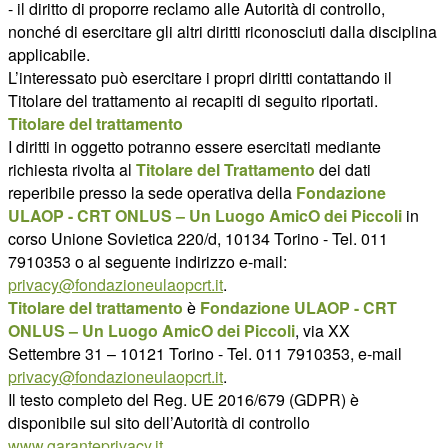
- il diritto di proporre reclamo alle Autorità di controllo,
nonché di esercitare gli altri diritti riconosciuti dalla disciplina
applicabile.
L’interessato può esercitare i propri diritti contattando il
Titolare del trattamento ai recapiti di seguito riportati.
Titolare del trattamento
I diritti in oggetto potranno essere esercitati mediante
richiesta rivolta al
Titolare del Trattamento
dei dati
reperibile presso la sede operativa della
Fondazione
ULAOP - CRT ONLUS – Un Luogo AmicO dei Piccoli
in
corso Unione Sovietica 220/d, 10134 Torino - Tel. 011
7910353 o al seguente indirizzo e-mail:
privacy@fondazioneulaopcrt.it
.
Titolare del trattamento
è
Fondazione ULAOP - CRT
ONLUS – Un Luogo AmicO dei Piccoli
, via XX
Settembre 31 – 10121 Torino - Tel. 011 7910353, e-mail
privacy@fondazioneulaopcrt.it
.
Il testo completo del Reg. UE 2016/679 (GDPR) è
disponibile sul sito dell’Autorità di controllo
www.garanteprivacy.it
.