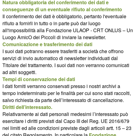
Natura obbligatoria del conferimento dei dati e
conseguenze di un eventuale rifiuto al conferimento
Il conferimento dei dati è obbligatorio, pertanto l'eventuale
rifiuto a fornirli in tutto o in parte può dar luogo
all'impossibilità alla Fondazione ULAOP - CRT ONLUS – Un
Luogo AmicO dei Piccoli di inviare la newsletter.
Comunicazione e trasferimento dei dati
I suoi dati potranno essere trasferiti a società che offrono
servizi di invio automatico di newsletter individuati dal
Titolare del trattamento. I suoi dati non verranno comunicati
ad altri soggetti.
Tempi di conservazione dei dati
I dati forniti verranno conservati presso i nostri archivi a
tempo indeterminato per le finalità per cui sono stati raccolti,
salvo richiesta da parte dell’interessato di cancellazione.
Diritti dell’interessato.
Relativamente ai dati personali medesimi l’interessato può
esercitare i diritti previsti dal Capo III del Reg. UE 2016/679
nei limiti ed alle condizioni previste dagli articoli artt. 15 – 23
del citato Regolamento. In particolare la
Fondazione