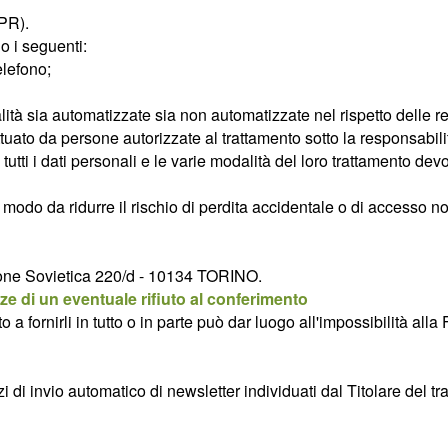
DPR).
no i seguenti:
elefono;
alità sia automatizzate sia non automatizzate nel rispetto delle r
uato da persone autorizzate al trattamento sotto la responsabilità
tutti i dati personali e le varie modalità del loro trattamento dev
n modo da ridurre il rischio di perdita accidentale o di accesso 
Unione Sovietica 220/d - 10134 TORINO.
e di un eventuale rifiuto al conferimento
ifiuto a fornirli in tutto o in parte può dar luogo all'impossibi
zi di invio automatico di newsletter individuati dal Titolare del t