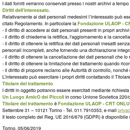
I dati forniti verranno conservati presso i nostri archivi a tempo
Diritti dell’interessato.
Relativamente ai dati personali medesimi l’interessato può esercit
citato Regolamento. In particolare la
Fondazione ULAOP - CR
- il diritto di accedere ai dati personali presenti in propri archivi
- il diritto di chiederne la rettifica, l'aggiornamento e la cancel
- il diritto di ottenere la rettifica dei dati personali inesatti sen
personali incompleti, anche fornendo una dichiarazione integra
- il diritto di ottenere la cancellazione dei dati personali che 
- Il diritto di ottenere la limitazione del trattamento quando ri
- il diritto di proporre reclamo alle Autorità di controllo, nonché d
L’interessato può esercitare i propri diritti contattando il Titolare
Titolare del trattamento
I diritti in oggetto potranno essere esercitati mediante richiesta 
Un Luogo AmicO dei Piccoli
in corso Unione Sovietica 220/d
Titolare del trattamento
è
Fondazione ULAOP - CRT ONLUS
Settembre 31 – 10121 Torino - Tel. 011 7910353, e-mail
priva
Il testo completo del Reg. UE 2016/679 (GDPR) è disponibile sul
Torino, 05/06/2019