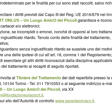
 indeterminato per le finalità per cui sono stati raccolti, salvo ri
are i diritti previsti dal Capo III del Reg. UE 2016/679 nei limiti
T ONLUS – Un Luogo AmicO dei Piccoli
garantisce e riconosc
 cartacei e/o elettronici;
lazione, se incompleti o erronei, nonché di opporsi al loro trattame
za ingiustificato ritardo. Tenuto conto delle finalità del trattamento, 
tiva;
lo riguardano senza ingiustificato ritardo se sussiste uno dei moti
corre una delle ipotesi di cui all’art. 18, comma 1 del Regolamento;
i esercitare gli altri diritti riconosciuti dalla disciplina applicabil
 del trattamento ai recapiti di seguito riportati.
rivolta al
Titolare del Trattamento
dei dati reperibile presso la
, 10134 Torino - Tel. 011 7910353 o al seguente indirizzo e-mai
 – Un Luogo AmicO dei Piccoli
, via XX
cy@fondazioneulaopcrt.it
.
 sito dell’Autorità di controllo
www.garanteprivacy.it
.