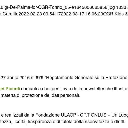
2/Luigi-De-Palma-for-OGR-Torino_05-e1645606065856.jpg
1333
 Cardillo
2022-02-23 09:54:17
2022-03-17 16:06:29
OGR Kids 
UE 27 aprile 2016 n. 679 “Regolamento Generale sulla Protezione 
i Piccoli
comunica che, per l'invio della newsletter che illustra l
ateria di protezione dei dati personali.
uppati e realizzati dalla Fondazione ULAOP - CRT ONLUS – Un Luo
zza, liceità, trasparenza e di tutela della riservatezza e diritti.