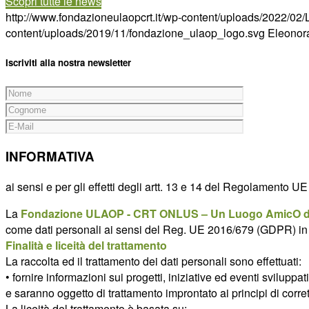
Scopri tutte le news
http://www.fondazioneulaopcrt.it/wp-content/uploads/2022/0
content/uploads/2019/11/fondazione_ulaop_logo.svg
Eleonora
Iscriviti alla nostra newsletter
INFORMATIVA
ai sensi e per gli effetti degli artt. 13 e 14 del Regolamento 
La
Fondazione ULAOP - CRT ONLUS – Un Luogo AmicO de
come dati personali ai sensi del Reg. UE 2016/679 (GDPR) in m
Finalità e liceità del trattamento
La raccolta ed il trattamento dei dati personali sono effettuati:
• fornire informazioni sui progetti, iniziative ed eventi svil
e saranno oggetto di trattamento improntato ai principi di corrette
La liceità del trattamento è basata su: