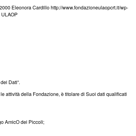
2000
Eleonora Cardillo
http://www.fondazioneulaopcrt.it/wp-
& ULAOP
dei Dati”.
e attività della Fondazione, è titolare di Suoi dati qualificati
go AmicO dei Piccoli;