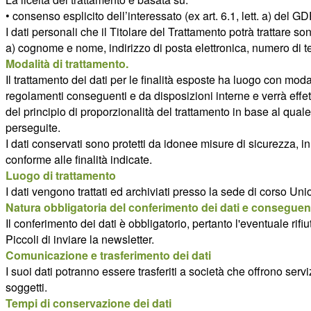
• consenso esplicito dell’interessato (ex art. 6.1, lett. a) del G
I dati personali che il Titolare del Trattamento potrà trattare so
a) cognome e nome, indirizzo di posta elettronica, numero di t
Modalità di trattamento.
Il trattamento dei dati per le finalità esposte ha luogo con mod
regolamenti conseguenti e da disposizioni interne e verrà effett
del principio di proporzionalità del trattamento in base al quale 
perseguite.
I dati conservati sono protetti da idonee misure di sicurezza, i
conforme alle finalità indicate.
Luogo di trattamento
I dati vengono trattati ed archiviati presso la sede di corso 
Natura obbligatoria del conferimento dei dati e conseguenz
Il conferimento dei dati è obbligatorio, pertanto l'eventuale r
Piccoli di inviare la newsletter.
Comunicazione e trasferimento dei dati
I suoi dati potranno essere trasferiti a società che offrono servi
soggetti.
Tempi di conservazione dei dati