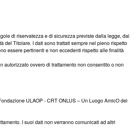
egole di riservatezza e di sicurezza previste dalla legge, dai
 del Titolare. I dati sono trattati sempre nel pieno rispetto
ono essere pertinenti e non eccedenti rispetto alle finalità
non autorizzato ovvero di trattamento non consentito o non
lità alla Fondazione ULAOP - CRT ONLUS – Un Luogo AmicO dei
rattamento. I suoi dati non verranno comunicati ad altri