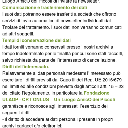
Luogo AmicO dei Piccoli di inviare la newsletter.
Comunicazione e trasferimento dei dati
I suoi dati potranno essere trasferiti a società che offrono
servizi di invio automatico di newsletter individuati dal
Titolare del trattamento. I suoi dati non verranno comunicati
ad altri soggetti.
Tempi di conservazione dei dati
I dati forniti verranno conservati presso i nostri archivi a
tempo indeterminato per le finalità per cui sono stati raccolti,
salvo richiesta da parte dell’interessato di cancellazione.
Diritti dell’interessato.
Relativamente ai dati personali medesimi l’interessato può
esercitare i diritti previsti dal Capo III del Reg. UE 2016/679
nei limiti ed alle condizioni previste dagli articoli artt. 15 – 23
del citato Regolamento. In particolare la
Fondazione
ULAOP - CRT ONLUS – Un Luogo AmicO dei Piccoli
garantisce e riconosce agli interessati l’esercizio dei
seguenti diritti:
- il diritto di accedere ai dati personali presenti in propri
archivi cartacei e/o elettronici;