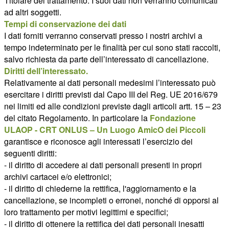
Titolare del trattamento. I suoi dati non verranno comunicati
ad altri soggetti.
Tempi di conservazione dei dati
I dati forniti verranno conservati presso i nostri archivi a
tempo indeterminato per le finalità per cui sono stati raccolti,
salvo richiesta da parte dell’interessato di cancellazione.
Diritti dell’interessato.
Relativamente ai dati personali medesimi l’interessato può
esercitare i diritti previsti dal Capo III del Reg. UE 2016/679
nei limiti ed alle condizioni previste dagli articoli artt. 15 – 23
del citato Regolamento. In particolare la
Fondazione
ULAOP - CRT ONLUS – Un Luogo AmicO dei Piccoli
garantisce e riconosce agli interessati l’esercizio dei
seguenti diritti:
- il diritto di accedere ai dati personali presenti in propri
archivi cartacei e/o elettronici;
- il diritto di chiederne la rettifica, l'aggiornamento e la
cancellazione, se incompleti o erronei, nonché di opporsi al
loro trattamento per motivi legittimi e specifici;
- il diritto di ottenere la rettifica dei dati personali inesatti