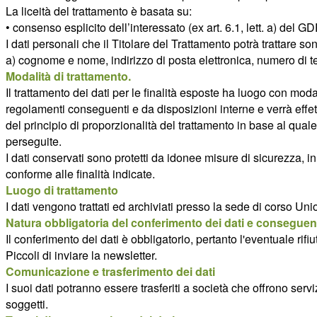
La liceità del trattamento è basata su:
• consenso esplicito dell’interessato (ex art. 6.1, lett. a) del G
I dati personali che il Titolare del Trattamento potrà trattare so
a) cognome e nome, indirizzo di posta elettronica, numero di t
Modalità di trattamento.
Il trattamento dei dati per le finalità esposte ha luogo con mod
regolamenti conseguenti e da disposizioni interne e verrà effett
del principio di proporzionalità del trattamento in base al quale 
perseguite.
I dati conservati sono protetti da idonee misure di sicurezza, i
conforme alle finalità indicate.
Luogo di trattamento
I dati vengono trattati ed archiviati presso la sede di corso 
Natura obbligatoria del conferimento dei dati e conseguenz
Il conferimento dei dati è obbligatorio, pertanto l'eventuale r
Piccoli di inviare la newsletter.
Comunicazione e trasferimento dei dati
I suoi dati potranno essere trasferiti a società che offrono servi
soggetti.