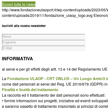
Scopri tutte le news
http://www.fondazioneulaopcrt.it/wp-content/uploads/2023/0
content/uploads/2019/11/fondazione_ulaop_logo.svg
Eleonora
Iscriviti alla nostra newsletter
INFORMATIVA
ai sensi e per gli effetti degli artt. 13 e 14 del Regolamento 
La
Fondazione ULAOP - CRT ONLUS – Un Luogo AmicO de
come dati personali ai sensi del Reg. UE 2016/679 (GDPR) in m
Finalità e liceità del trattamento
La raccolta ed il trattamento dei dati personali sono effettuati:
• fornire informazioni sui progetti, iniziative ed eventi svil
e saranno oggetto di trattamento improntato ai principi di corrette