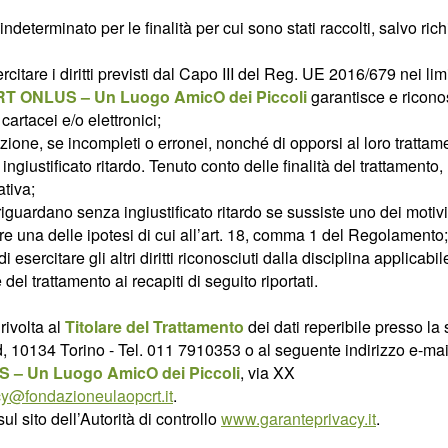
 indeterminato per le finalità per cui sono stati raccolti, salvo ri
are i diritti previsti dal Capo III del Reg. UE 2016/679 nei limiti
T ONLUS – Un Luogo AmicO dei Piccoli
garantisce e riconosc
 cartacei e/o elettronici;
lazione, se incompleti o erronei, nonché di opporsi al loro trattame
za ingiustificato ritardo. Tenuto conto delle finalità del trattamento, 
tiva;
lo riguardano senza ingiustificato ritardo se sussiste uno dei moti
corre una delle ipotesi di cui all’art. 18, comma 1 del Regolamento;
i esercitare gli altri diritti riconosciuti dalla disciplina applicabil
 del trattamento ai recapiti di seguito riportati.
rivolta al
Titolare del Trattamento
dei dati reperibile presso la
, 10134 Torino - Tel. 011 7910353 o al seguente indirizzo e-mai
 – Un Luogo AmicO dei Piccoli
, via XX
cy@fondazioneulaopcrt.it
.
 sito dell’Autorità di controllo
www.garanteprivacy.it
.