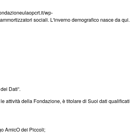
ondazioneulaopcrt.it/wp-
mmortizzatori sociali. L'inverno demografico nasce da qui.
dei Dati”.
e attività della Fondazione, è titolare di Suoi dati qualificati
go AmicO dei Piccoli;