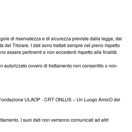
egole di riservatezza e di sicurezza previste dalla legge, dai
 del Titolare. I dati sono trattati sempre nel pieno rispetto
ono essere pertinenti e non eccedenti rispetto alle finalità
non autorizzato ovvero di trattamento non consentito o non
lità alla Fondazione ULAOP - CRT ONLUS – Un Luogo AmicO dei
rattamento. I suoi dati non verranno comunicati ad altri