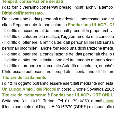
Tempi di conservazione dei dati
I dati forniti verranno conservati presso i nostri archivi a tempo
Diritti dell’interessato.
Relativamente ai dati personali medesimi l’interessato può esercit
citato Regolamento. In particolare la
Fondazione ULAOP - CR
- il diritto di accedere ai dati personali presenti in propri archivi
- il diritto di chiederne la rettifica, l'aggiornamento e la cancel
- il diritto di ottenere la rettifica dei dati personali inesatti sen
personali incompleti, anche fornendo una dichiarazione integra
- il diritto di ottenere la cancellazione dei dati personali che 
- Il diritto di ottenere la limitazione del trattamento quando ri
- il diritto di proporre reclamo alle Autorità di controllo, nonché d
L’interessato può esercitare i propri diritti contattando il Titolare
Titolare del trattamento
I diritti in oggetto potranno essere esercitati mediante richiesta 
Un Luogo AmicO dei Piccoli
in corso Unione Sovietica 220/d
Titolare del trattamento
è
Fondazione ULAOP - CRT ONLUS
Settembre 31 – 10121 Torino - Tel. 011 7910353, e-mail
priva
Il testo completo del Reg. UE 2016/679 (GDPR) è disponibile sul