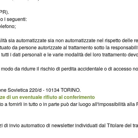
DPR).
no i seguenti:
elefono;
alità sia automatizzate sia non automatizzate nel rispetto delle r
uato da persone autorizzate al trattamento sotto la responsabilità
tutti i dati personali e le varie modalità del loro trattamento dev
n modo da ridurre il rischio di perdita accidentale o di accesso 
Unione Sovietica 220/d - 10134 TORINO.
e di un eventuale rifiuto al conferimento
ifiuto a fornirli in tutto o in parte può dar luogo all'impossibi
zi di invio automatico di newsletter individuati dal Titolare del t