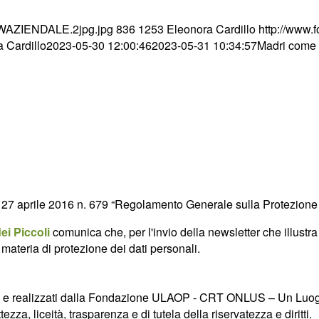
5/WAZIENDALE.2jpg.jpg
836
1253
Eleonora Cardillo
http://www.f
 Cardillo
2023-05-30 12:00:46
2023-05-31 10:34:57
Madri come a
UE 27 aprile 2016 n. 679 “Regolamento Generale sulla Protezione 
i Piccoli
comunica che, per l'invio della newsletter che illustra l
ateria di protezione dei dati personali.
uppati e realizzati dalla Fondazione ULAOP - CRT ONLUS – Un Luo
zza, liceità, trasparenza e di tutela della riservatezza e diritti.