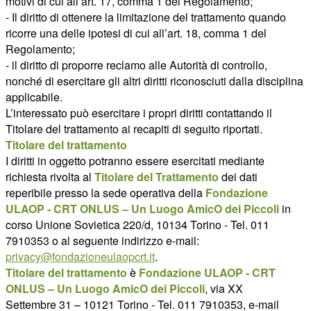
motivi di cui all’art. 17, comma 1 del Regolamento;
- Il diritto di ottenere la limitazione del trattamento quando
ricorre una delle ipotesi di cui all’art. 18, comma 1 del
Regolamento;
- il diritto di proporre reclamo alle Autorità di controllo,
nonché di esercitare gli altri diritti riconosciuti dalla disciplina
applicabile.
L’interessato può esercitare i propri diritti contattando il
Titolare del trattamento ai recapiti di seguito riportati.
Titolare del trattamento
I diritti in oggetto potranno essere esercitati mediante
richiesta rivolta al
Titolare del Trattamento
dei dati
reperibile presso la sede operativa della
Fondazione
ULAOP - CRT ONLUS – Un Luogo AmicO dei Piccoli
in
corso Unione Sovietica 220/d, 10134 Torino - Tel. 011
7910353 o al seguente indirizzo e-mail:
privacy@fondazioneulaopcrt.it
.
Titolare del trattamento
è
Fondazione ULAOP - CRT
ONLUS – Un Luogo AmicO dei Piccoli
, via XX
Settembre 31 – 10121 Torino - Tel. 011 7910353, e-mail