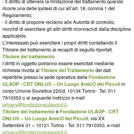
- Il diritto di ottenere la limitazione del trattamento quando
ricorre una delle ipotesi di cui all’art. 18, comma 1 del
Regolamento;
- il diritto di proporre reclamo alle Autorità di controllo,
nonché di esercitare gli altri diritti riconosciuti dalla disciplina
applicabile.
L’interessato può esercitare i propri diritti contattando il
Titolare del trattamento ai recapiti di seguito riportati.
Titolare del trattamento
I diritti in oggetto potranno essere esercitati mediante
richiesta rivolta al
Titolare del Trattamento
dei dati
reperibile presso la sede operativa della
Fondazione
ULAOP - CRT ONLUS – Un Luogo AmicO dei Piccoli
in
corso Unione Sovietica 220/d, 10134 Torino - Tel. 011
7910353 o al seguente indirizzo e-mail:
privacy@fondazioneulaopcrt.it
.
Titolare del trattamento
è
Fondazione ULAOP - CRT
ONLUS – Un Luogo AmicO dei Piccoli
, via XX
Settembre 31 – 10121 Torino - Tel. 011 7910353, e-mail
privacy@fondazioneulaopcrt.it
.