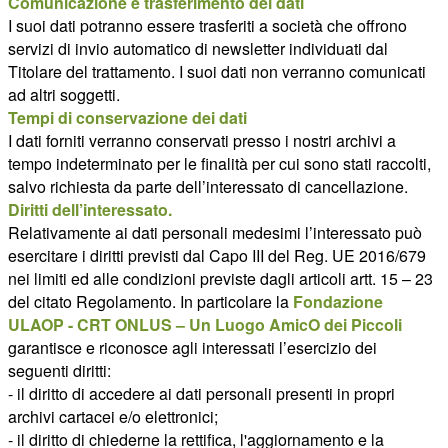
Comunicazione e trasferimento dei dati
I suoi dati potranno essere trasferiti a società che offrono
servizi di invio automatico di newsletter individuati dal
Titolare del trattamento. I suoi dati non verranno comunicati
ad altri soggetti.
Tempi di conservazione dei dati
I dati forniti verranno conservati presso i nostri archivi a
tempo indeterminato per le finalità per cui sono stati raccolti,
salvo richiesta da parte dell’interessato di cancellazione.
Diritti dell’interessato.
Relativamente ai dati personali medesimi l’interessato può
esercitare i diritti previsti dal Capo III del Reg. UE 2016/679
nei limiti ed alle condizioni previste dagli articoli artt. 15 – 23
del citato Regolamento. In particolare la
Fondazione
ULAOP - CRT ONLUS – Un Luogo AmicO dei Piccoli
garantisce e riconosce agli interessati l’esercizio dei
seguenti diritti:
- il diritto di accedere ai dati personali presenti in propri
archivi cartacei e/o elettronici;
- il diritto di chiederne la rettifica, l'aggiornamento e la